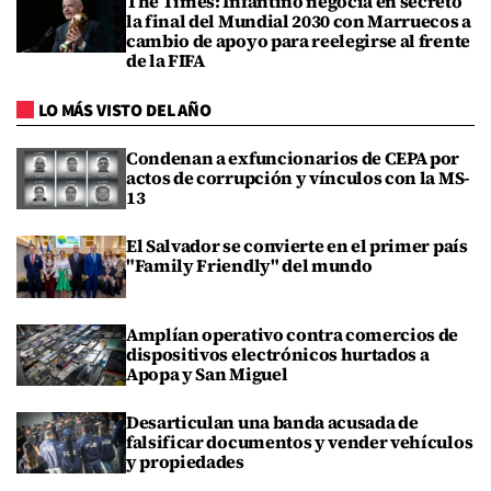
The Times: Infantino negocia en secreto
la final del Mundial 2030 con Marruecos a
cambio de apoyo para reelegirse al frente
de la FIFA
LO MÁS VISTO DEL AÑO
Condenan a exfuncionarios de CEPA por
actos de corrupción y vínculos con la MS-
13
El Salvador se convierte en el primer país
"Family Friendly" del mundo
Amplían operativo contra comercios de
dispositivos electrónicos hurtados a
Apopa y San Miguel
Desarticulan una banda acusada de
falsificar documentos y vender vehículos
y propiedades