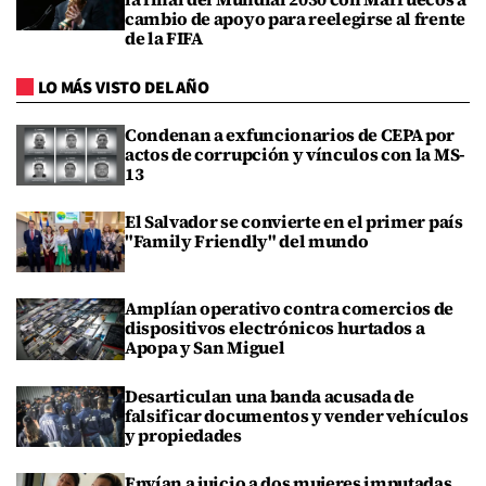
cambio de apoyo para reelegirse al frente
de la FIFA
LO MÁS VISTO DEL AÑO
Condenan a exfuncionarios de CEPA por
actos de corrupción y vínculos con la MS-
13
El Salvador se convierte en el primer país
"Family Friendly" del mundo
Amplían operativo contra comercios de
dispositivos electrónicos hurtados a
Apopa y San Miguel
Desarticulan una banda acusada de
falsificar documentos y vender vehículos
y propiedades
Envían a juicio a dos mujeres imputadas