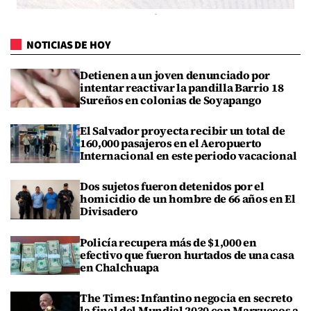
NOTICIAS DE HOY
Detienen a un joven denunciado por
intentar reactivar la pandilla Barrio 18
Sureños en colonias de Soyapango
El Salvador proyecta recibir un total de
160,000 pasajeros en el Aeropuerto
Internacional en este periodo vacacional
Dos sujetos fueron detenidos por el
homicidio de un hombre de 66 años en El
Divisadero
Policía recupera más de $1,000 en
efectivo que fueron hurtados de una casa
en Chalchuapa
The Times: Infantino negocia en secreto
la final del Mundial 2030 con Marruecos a