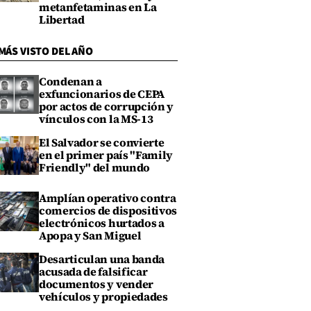
metanfetaminas en La
Libertad
MÁS VISTO DEL AÑO
Condenan a
exfuncionarios de CEPA
por actos de corrupción y
vínculos con la MS-13
El Salvador se convierte
en el primer país "Family
Friendly" del mundo
Amplían operativo contra
comercios de dispositivos
electrónicos hurtados a
Apopa y San Miguel
Desarticulan una banda
acusada de falsificar
documentos y vender
vehículos y propiedades