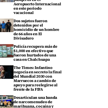
Aeropuerto Internacional
en este periodo
vacacional
Dos sujetos fueron
detenidos por el
homicidio de un hombre
de 66 años en El
Divisadero
Policía recupera más de
$1,000 en efectivo que
fueron hurtados de una
casa en Chalchuapa
The Times: Infantino
negocia en secreto la final
del Mundial 2030 con
Marruecos a cambio de
apoyo para reelegirse al
frente de la FIFA
Desarticulan una banda
de narcomenudeo de
marihuana, cocaína y