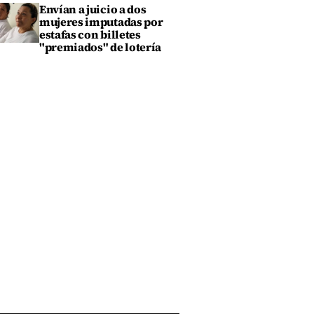
Envían a juicio a dos
mujeres imputadas por
estafas con billetes
"premiados" de lotería