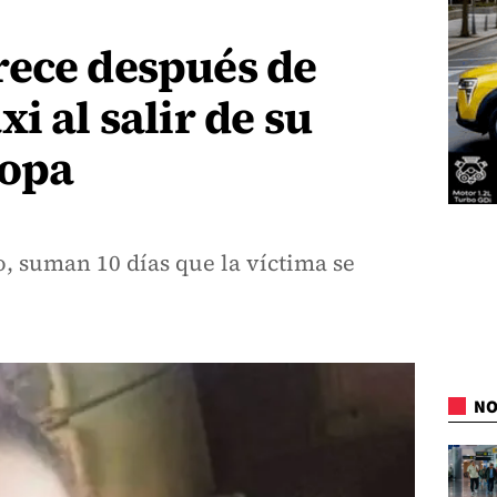
rece después de
i al salir de su
popa
, suman 10 días que la víctima se
NO