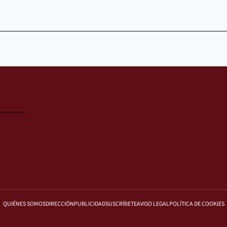
QUIÉNES SOMOS
DIRECCIÓN
PUBLICIDAD
SUSCRÍBETE
AVISO LEGAL
POLÍTICA DE COOKIES