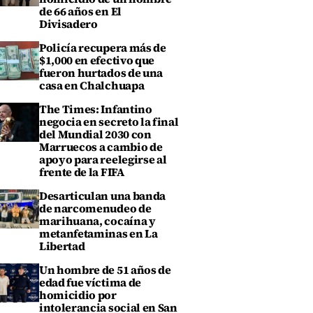
de 66 años en El
Divisadero
Policía recupera más de
$1,000 en efectivo que
fueron hurtados de una
casa en Chalchuapa
The Times: Infantino
negocia en secreto la final
del Mundial 2030 con
Marruecos a cambio de
apoyo para reelegirse al
frente de la FIFA
Desarticulan una banda
de narcomenudeo de
marihuana, cocaína y
metanfetaminas en La
Libertad
Un hombre de 51 años de
edad fue víctima de
homicidio por
intolerancia social en San