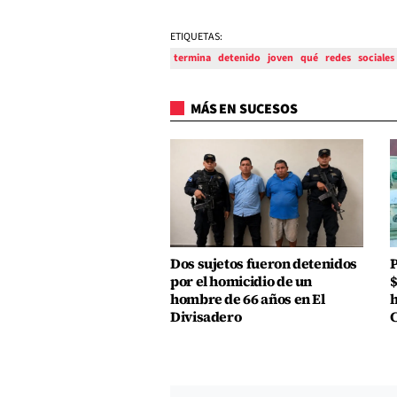
ETIQUETAS:
termina
detenido
joven
qué
redes
sociales
MÁS EN SUCESOS
Dos sujetos fueron detenidos
P
por el homicidio de un
$
hombre de 66 años en El
h
Divisadero