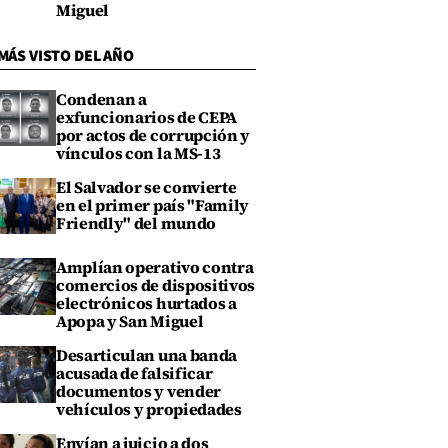
Miguel
MÁS VISTO DEL AÑO
Condenan a
exfuncionarios de CEPA
por actos de corrupción y
vínculos con la MS-13
El Salvador se convierte
en el primer país "Family
Friendly" del mundo
Amplían operativo contra
comercios de dispositivos
electrónicos hurtados a
Apopa y San Miguel
Desarticulan una banda
acusada de falsificar
documentos y vender
vehículos y propiedades
Envían a juicio a dos