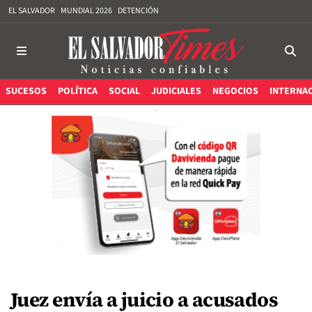
EL SALVADOR
MUNDIAL 2026
DETENCIÓN
SUCESOS
POLÍTICA
SOCIAL
JUDICIALES
NEGOCIOS
INTERNA
Juez envía a juicio a acusados