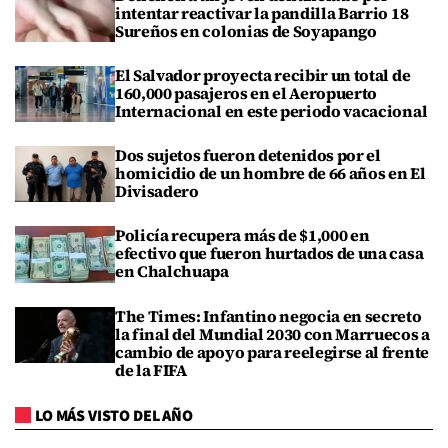
intentar reactivar la pandilla Barrio 18
Sureños en colonias de Soyapango
El Salvador proyecta recibir un total de
160,000 pasajeros en el Aeropuerto
Internacional en este periodo vacacional
Dos sujetos fueron detenidos por el
homicidio de un hombre de 66 años en El
Divisadero
Policía recupera más de $1,000 en
efectivo que fueron hurtados de una casa
en Chalchuapa
The Times: Infantino negocia en secreto
la final del Mundial 2030 con Marruecos a
cambio de apoyo para reelegirse al frente
de la FIFA
LO MÁS VISTO DEL AÑO