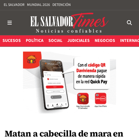
EL SALVADOR
MUNDIAL 2026
DETENCIÓN
SUCESOS
POLÍTICA
SOCIAL
JUDICIALES
NEGOCIOS
INTERNA
Matan a cabecilla de mara en