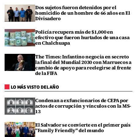
Dos sujetos fueron detenidos por el
homicidio de un hombre de 66 años en El
Divisadero
Policía recupera más de $1,000 en
efectivo que fueron hurtados de una casa
en Chalchuapa
The Times: Infantino negocia en secreto
la final del Mundial 2030 con Marruecos a
cambio de apoyo para reelegirse al frente
de la FIFA
LO MÁS VISTO DEL AÑO
Condenan a exfuncionarios de CEPA por
actos de corrupción y vínculos con la MS-
13
El Salvador se convierte en el primer país
"Family Friendly" del mundo