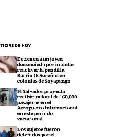
TICIAS DE HOY
Detienen a un joven
denunciado por intentar
reactivar la pandilla
Barrio 18 Sureños en
colonias de Soyapango
El Salvador proyecta
recibir un total de 160,000
pasajeros en el
Aeropuerto Internacional
en este periodo
vacacional
Dos sujetos fueron
detenidos por el