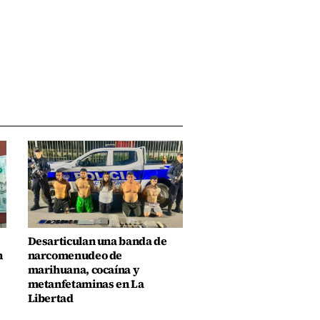
Desarticulan una banda de
n
narcomenudeo de
marihuana, cocaína y
metanfetaminas en La
Libertad