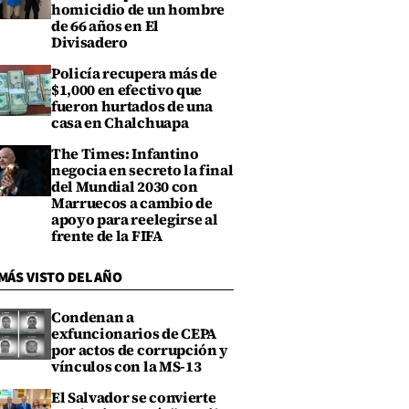
homicidio de un hombre
de 66 años en El
Divisadero
Policía recupera más de
$1,000 en efectivo que
fueron hurtados de una
casa en Chalchuapa
The Times: Infantino
negocia en secreto la final
del Mundial 2030 con
Marruecos a cambio de
apoyo para reelegirse al
frente de la FIFA
MÁS VISTO DEL AÑO
Condenan a
exfuncionarios de CEPA
por actos de corrupción y
vínculos con la MS-13
El Salvador se convierte