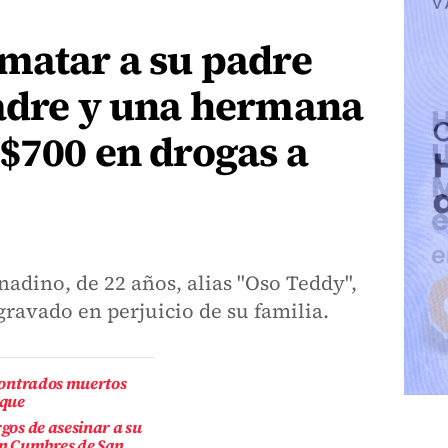
matar a su padre
madre y una hermana
$700 en drogas a
adino, de 22 años, alias "Oso Teddy",
ravado en perjuicio de su familia.
ncontrados muertos
eque
rgos de asesinar a su
n Cumbres de San