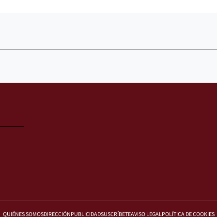
QUIÉNES SOMOS
DIRECCIÓN
PUBLICIDAD
SUSCRÍBETE
AVISO LEGAL
POLÍTICA DE COOKIES