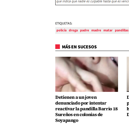
ETIQUETAS:
policía
droga
padre
madre
matar
pandillas
MÁS EN SUCESOS
Detienen a un joven
D
denunciado por intentar
p
reactivar la pandilla Barrio 18
h
Sureños en colonias de
D
Soyapango