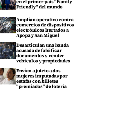
en el primer país "Family
Friendly" del mundo
Amplían operativo contra
comercios de dispositivos
electrónicos hurtados a
Apopa y San Miguel
Desarticulan una banda
acusada de falsificar
documentos y vender
vehículos y propiedades
Envían a juicio a dos
mujeres imputadas por
estafas con billetes
"premiados" de lotería