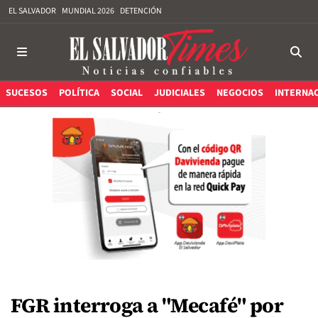
EL SALVADOR
MUNDIAL 2026
DETENCIÓN
SUCESOS
POLÍTICA
SOCIAL
JUDICIALES
NEGOCIOS
INTERNA
FGR interroga a "Mecafé" por