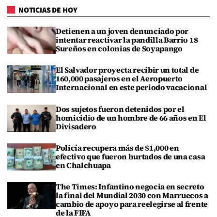
NOTICIAS DE HOY
Detienen a un joven denunciado por
intentar reactivar la pandilla Barrio 18
Sureños en colonias de Soyapango
El Salvador proyecta recibir un total de
160,000 pasajeros en el Aeropuerto
Internacional en este periodo vacacional
Dos sujetos fueron detenidos por el
homicidio de un hombre de 66 años en El
Divisadero
Policía recupera más de $1,000 en
efectivo que fueron hurtados de una casa
en Chalchuapa
The Times: Infantino negocia en secreto
la final del Mundial 2030 con Marruecos a
cambio de apoyo para reelegirse al frente
de la FIFA