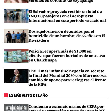
Sureños en colonias de Soyapango
El Salvador proyecta recibir un total de
160,000 pasajeros en el Aeropuerto
Internacional en este periodo vacacional
Dos sujetos fueron detenidos por el
homicidio de un hombre de 66 años en El
Divisadero
Policía recupera más de $1,000 en
efectivo que fueron hurtados de una casa
en Chalchuapa
The Times: Infantino negocia en secreto
la final del Mundial 2030 con Marruecos a
cambio de apoyo para reelegirse al frente
de la FIFA
LO MÁS VISTO DEL AÑO
Condenan a exfuncionarios de CEPA por
actos de corrupción y vínculos con la MS-