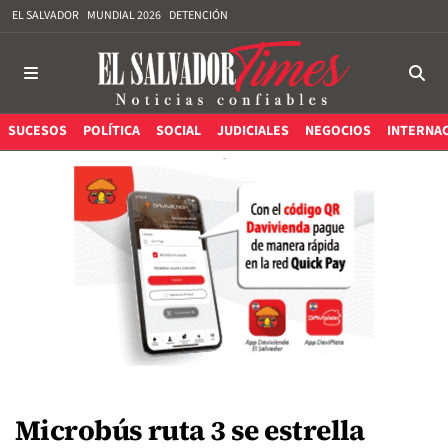
EL SALVADOR
MUNDIAL 2026
DETENCIÓN
SUCESOS
POLÍTICA
SOCIAL
JUDICIALES
NEGOCIOS
INTERNA
Microbús ruta 3 se estrella