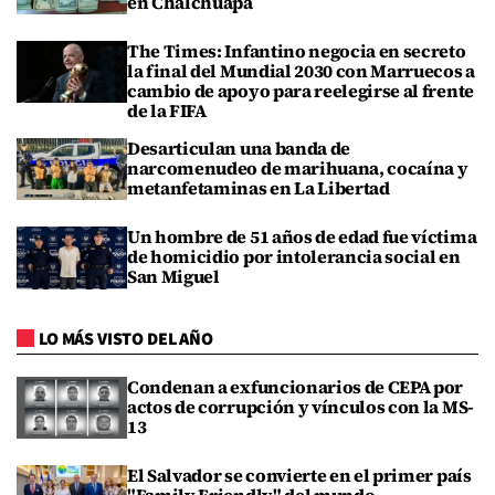
en Chalchuapa
The Times: Infantino negocia en secreto
la final del Mundial 2030 con Marruecos a
cambio de apoyo para reelegirse al frente
de la FIFA
Desarticulan una banda de
narcomenudeo de marihuana, cocaína y
metanfetaminas en La Libertad
Un hombre de 51 años de edad fue víctima
de homicidio por intolerancia social en
San Miguel
LO MÁS VISTO DEL AÑO
Condenan a exfuncionarios de CEPA por
actos de corrupción y vínculos con la MS-
13
El Salvador se convierte en el primer país
"Family Friendly" del mundo