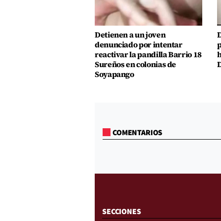
Detienen a un joven
D
denunciado por intentar
p
reactivar la pandilla Barrio 18
h
Sureños en colonias de
D
Soyapango
COMENTARIOS
SECCIONES