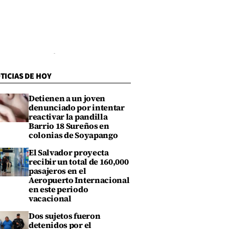
TICIAS DE HOY
Detienen a un joven
denunciado por intentar
reactivar la pandilla
Barrio 18 Sureños en
colonias de Soyapango
El Salvador proyecta
recibir un total de 160,000
pasajeros en el
Aeropuerto Internacional
en este periodo
vacacional
Dos sujetos fueron
detenidos por el