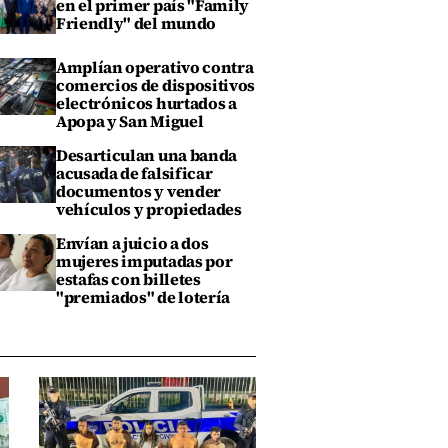
en el primer país "Family
Friendly" del mundo
Amplían operativo contra
comercios de dispositivos
electrónicos hurtados a
Apopa y San Miguel
Desarticulan una banda
acusada de falsificar
documentos y vender
vehículos y propiedades
Envían a juicio a dos
mujeres imputadas por
estafas con billetes
"premiados" de lotería