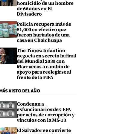
homicidio de un hombre
de 66 años en El
Divisadero
Policía recupera más de
$1,000 en efectivo que
fueron hurtados de una
casa en Chalchuapa
The Times: Infantino
negocia en secreto la final
del Mundial 2030 con
Marruecos a cambio de
apoyo para reelegirse al
frente de la FIFA
MÁS VISTO DEL AÑO
Condenan a
exfuncionarios de CEPA
por actos de corrupción y
vínculos con la MS-13
El Salvador se convierte