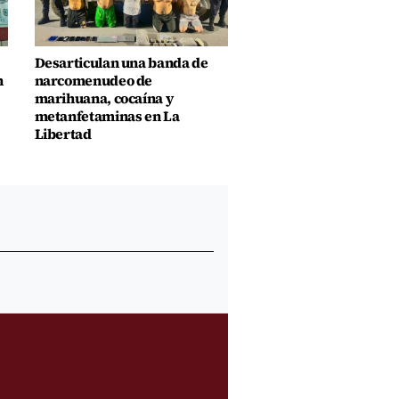
Desarticulan una banda de
n
narcomenudeo de
marihuana, cocaína y
metanfetaminas en La
Libertad