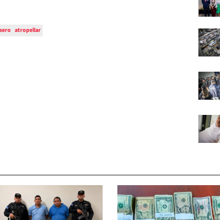
sero
atropellar