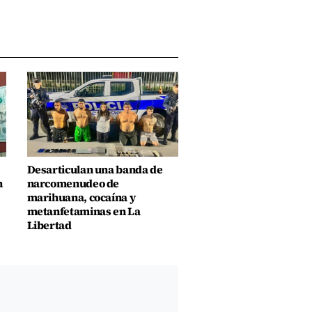
Desarticulan una banda de
n
narcomenudeo de
marihuana, cocaína y
metanfetaminas en La
Libertad