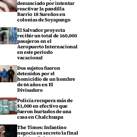
denunciado por intentar
reactivar la pandilla
Barrio 18 Sureños en
colonias de Soyapango
El Salvador proyecta
recibir un total de 160,000
pasajeros en el
Aeropuerto Internacional
en este periodo
vacacional
Dos sujetos fueron
detenidos por el
homicidio de un hombre
de 66 años en El
Divisadero
Policía recupera más de
$1,000 en efectivo que
fueron hurtados de una
casa en Chalchuapa
The Times: Infantino
negocia en secreto la final