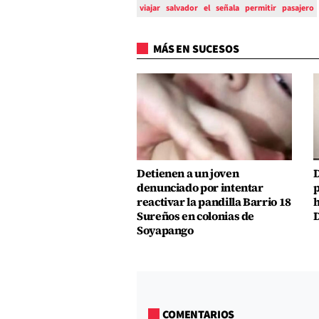
viajar
salvador
el
señala
permitir
pasajero
MÁS EN SUCESOS
Detienen a un joven
D
denunciado por intentar
p
reactivar la pandilla Barrio 18
h
Sureños en colonias de
D
Soyapango
COMENTARIOS