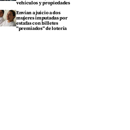
vehículos y propiedades
Envían a juicio a dos
mujeres imputadas por
estafas con billetes
"premiados" de lotería