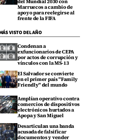
del Mundial 2030 con
Marruecos a cambio de
apoyo para reelegirse al
frente de la FIFA
MÁS VISTO DEL AÑO
Condenan a
exfuncionarios de CEPA
por actos de corrupción y
vínculos con la MS-13
El Salvador se convierte
en el primer país "Family
Friendly" del mundo
Amplían operativo contra
comercios de dispositivos
electrónicos hurtados a
Apopa y San Miguel
Desarticulan una banda
acusada de falsificar
documentos y vender