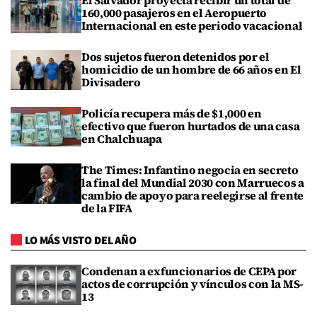
160,000 pasajeros en el Aeropuerto
Internacional en este periodo vacacional
Dos sujetos fueron detenidos por el
homicidio de un hombre de 66 años en El
Divisadero
Policía recupera más de $1,000 en
efectivo que fueron hurtados de una casa
en Chalchuapa
The Times: Infantino negocia en secreto
la final del Mundial 2030 con Marruecos a
cambio de apoyo para reelegirse al frente
de la FIFA
LO MÁS VISTO DEL AÑO
Condenan a exfuncionarios de CEPA por
actos de corrupción y vínculos con la MS-
13