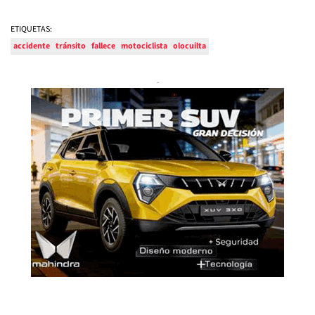
ETIQUETAS:
accidente
tránsito
fallece
motociclista
olocuilta