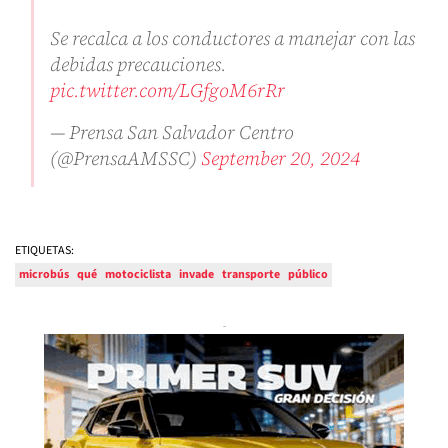
Se recalca a los conductores a manejar con las
debidas precauciones.
pic.twitter.com/LGfgoM6rRr
— Prensa San Salvador Centro
(@PrensaAMSSC)
September 20, 2024
ETIQUETAS:
microbús
qué
motociclista
invade
transporte
público