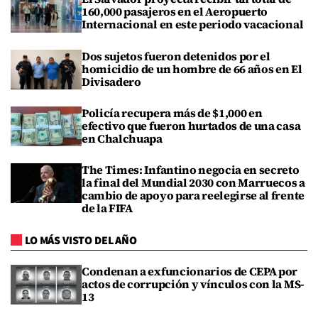
160,000 pasajeros en el Aeropuerto
Internacional en este periodo vacacional
Dos sujetos fueron detenidos por el
homicidio de un hombre de 66 años en El
Divisadero
Policía recupera más de $1,000 en
efectivo que fueron hurtados de una casa
en Chalchuapa
The Times: Infantino negocia en secreto
la final del Mundial 2030 con Marruecos a
cambio de apoyo para reelegirse al frente
de la FIFA
LO MÁS VISTO DEL AÑO
Condenan a exfuncionarios de CEPA por
actos de corrupción y vínculos con la MS-
13