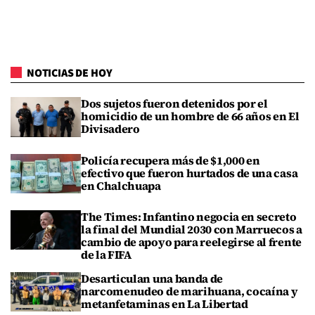
NOTICIAS DE HOY
Dos sujetos fueron detenidos por el
homicidio de un hombre de 66 años en El
Divisadero
Policía recupera más de $1,000 en
efectivo que fueron hurtados de una casa
en Chalchuapa
The Times: Infantino negocia en secreto
la final del Mundial 2030 con Marruecos a
cambio de apoyo para reelegirse al frente
de la FIFA
Desarticulan una banda de
narcomenudeo de marihuana, cocaína y
metanfetaminas en La Libertad