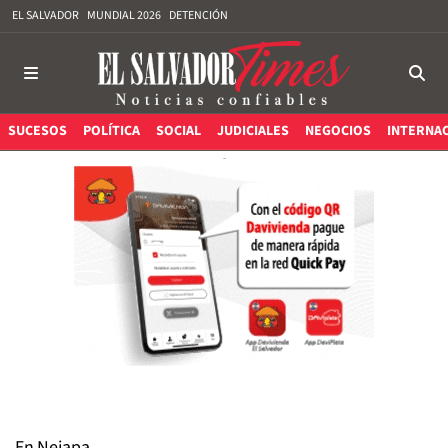
EL SALVADOR
MUNDIAL 2026
DETENCIÓN
SUCESOS
POLÍTICA
SOCIAL
JUDICIALES
NEGOCIOS
INTERNA
En Nejapa