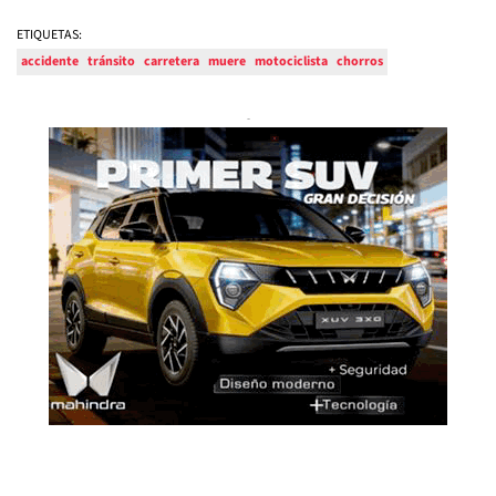
ETIQUETAS:
accidente
tránsito
carretera
muere
motociclista
chorros