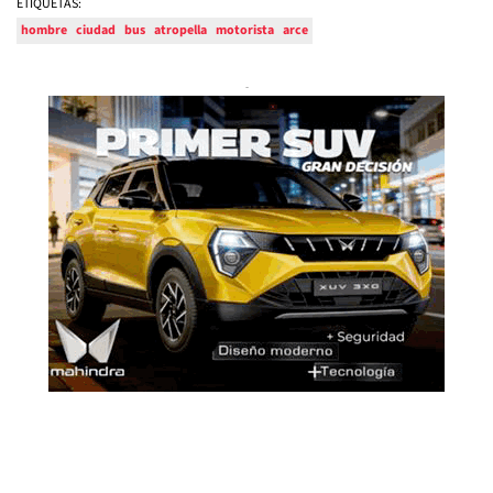
ETIQUETAS:
hombre
ciudad
bus
atropella
motorista
arce