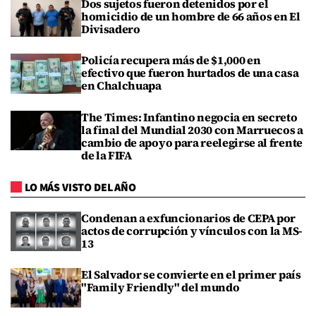
Dos sujetos fueron detenidos por el
homicidio de un hombre de 66 años en El
Divisadero
Policía recupera más de $1,000 en
efectivo que fueron hurtados de una casa
en Chalchuapa
The Times: Infantino negocia en secreto
la final del Mundial 2030 con Marruecos a
cambio de apoyo para reelegirse al frente
de la FIFA
LO MÁS VISTO DEL AÑO
Condenan a exfuncionarios de CEPA por
actos de corrupción y vínculos con la MS-
13
El Salvador se convierte en el primer país
"Family Friendly" del mundo