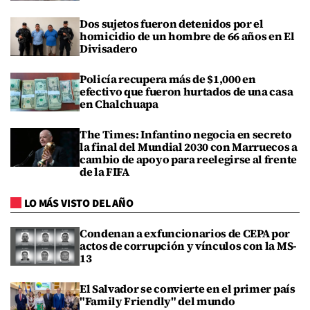
Dos sujetos fueron detenidos por el
homicidio de un hombre de 66 años en El
Divisadero
Policía recupera más de $1,000 en
efectivo que fueron hurtados de una casa
en Chalchuapa
The Times: Infantino negocia en secreto
la final del Mundial 2030 con Marruecos a
cambio de apoyo para reelegirse al frente
de la FIFA
LO MÁS VISTO DEL AÑO
Condenan a exfuncionarios de CEPA por
actos de corrupción y vínculos con la MS-
13
El Salvador se convierte en el primer país
"Family Friendly" del mundo