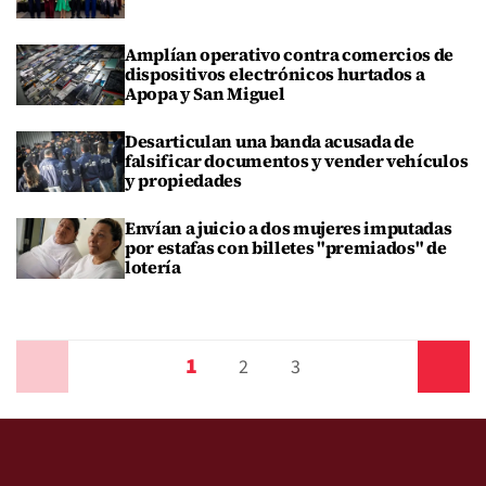
Amplían operativo contra comercios de
dispositivos electrónicos hurtados a
Apopa y San Miguel
Desarticulan una banda acusada de
falsificar documentos y vender vehículos
y propiedades
Envían a juicio a dos mujeres imputadas
por estafas con billetes "premiados" de
lotería
1
Anterior
2
3
Siguiente