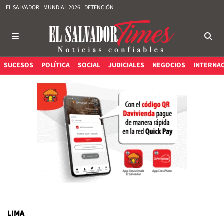
EL SALVADOR
MUNDIAL 2026
DETENCIÓN
SUCESOS
POLÍTICA
SOCIAL
JUDICIALES
NEGOCIOS
INTERNA
LIMA