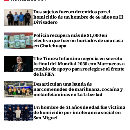
Dos sujetos fueron detenidos por el
homicidio de un hombre de 66 años en El
Divisadero
Policía recupera más de $1,000 en
efectivo que fueron hurtados de una casa
en Chalchuapa
The Times: Infantino negocia en secreto
la final del Mundial 2030 con Marruecos a
cambio de apoyo para reelegirse al frente
de la FIFA
Desarticulan una banda de
narcomenudeo de marihuana, cocaína y
metanfetaminas en La Libertad
Un hombre de 51 años de edad fue víctima
de homicidio por intolerancia social en
San Miguel