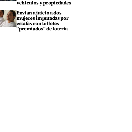
vehículos y propiedades
Envían a juicio a dos
mujeres imputadas por
estafas con billetes
"premiados" de lotería