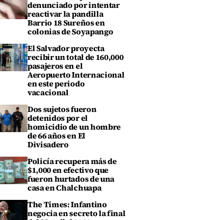
denunciado por intentar
reactivar la pandilla
Barrio 18 Sureños en
colonias de Soyapango
El Salvador proyecta
recibir un total de 160,000
pasajeros en el
Aeropuerto Internacional
en este periodo
vacacional
Dos sujetos fueron
detenidos por el
homicidio de un hombre
de 66 años en El
Divisadero
Policía recupera más de
$1,000 en efectivo que
fueron hurtados de una
casa en Chalchuapa
The Times: Infantino
negocia en secreto la final