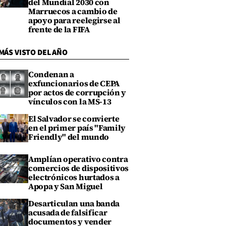
del Mundial 2030 con
Marruecos a cambio de
apoyo para reelegirse al
frente de la FIFA
MÁS VISTO DEL AÑO
Condenan a
exfuncionarios de CEPA
por actos de corrupción y
vínculos con la MS-13
El Salvador se convierte
en el primer país "Family
Friendly" del mundo
Amplían operativo contra
comercios de dispositivos
electrónicos hurtados a
Apopa y San Miguel
Desarticulan una banda
acusada de falsificar
documentos y vender