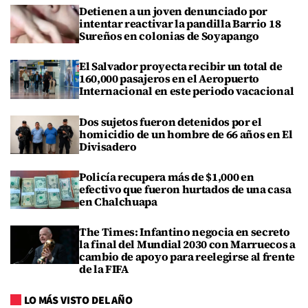
Detienen a un joven denunciado por
intentar reactivar la pandilla Barrio 18
Sureños en colonias de Soyapango
El Salvador proyecta recibir un total de
160,000 pasajeros en el Aeropuerto
Internacional en este periodo vacacional
Dos sujetos fueron detenidos por el
homicidio de un hombre de 66 años en El
Divisadero
Policía recupera más de $1,000 en
efectivo que fueron hurtados de una casa
en Chalchuapa
The Times: Infantino negocia en secreto
la final del Mundial 2030 con Marruecos a
cambio de apoyo para reelegirse al frente
de la FIFA
LO MÁS VISTO DEL AÑO