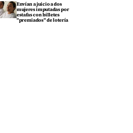
Envían a juicio a dos
mujeres imputadas por
estafas con billetes
"premiados" de lotería