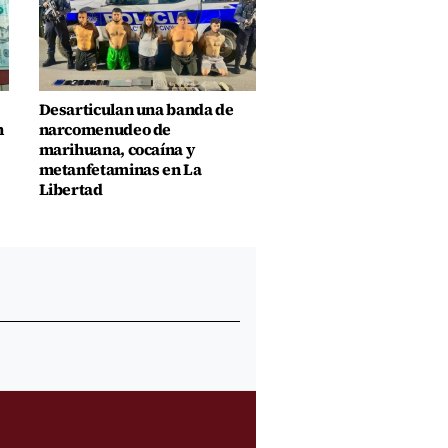
Desarticulan una banda de
n
narcomenudeo de
marihuana, cocaína y
metanfetaminas en La
Libertad