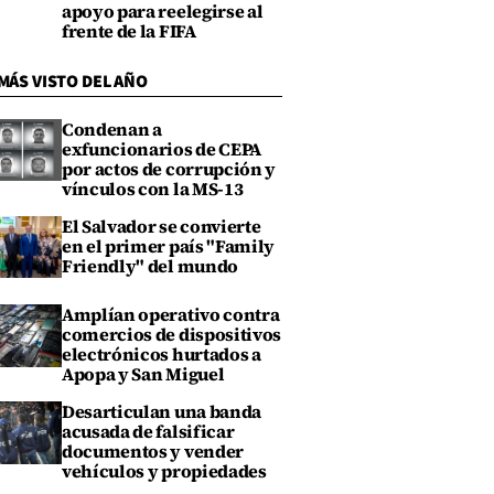
apoyo para reelegirse al
frente de la FIFA
MÁS VISTO DEL AÑO
Condenan a
exfuncionarios de CEPA
por actos de corrupción y
vínculos con la MS-13
El Salvador se convierte
en el primer país "Family
Friendly" del mundo
Amplían operativo contra
comercios de dispositivos
electrónicos hurtados a
Apopa y San Miguel
Desarticulan una banda
acusada de falsificar
documentos y vender
vehículos y propiedades