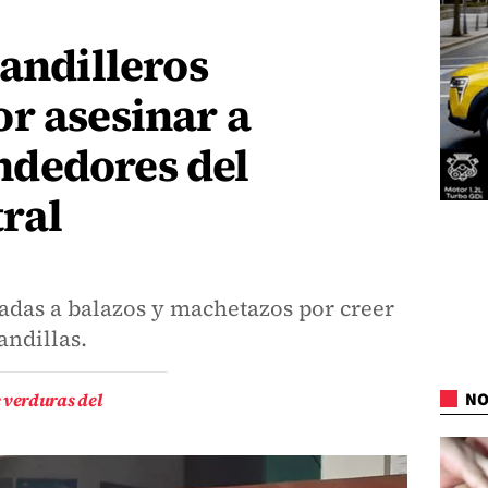
pandilleros
r asesinar a
dedores del
ral
adas a balazos y machetazos por creer
andillas.
verduras del
NO