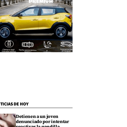
TICIAS DE HOY
Detienen a un joven
denunciado por intentar
reactivar la pandilla