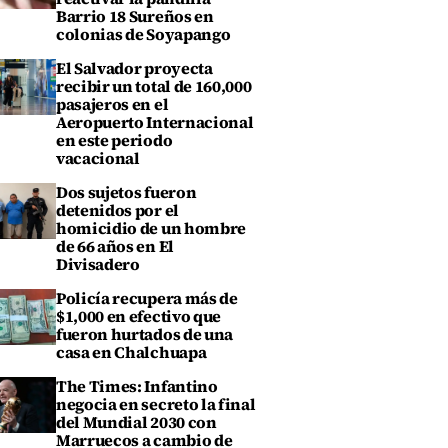
Barrio 18 Sureños en
colonias de Soyapango
El Salvador proyecta
recibir un total de 160,000
pasajeros en el
Aeropuerto Internacional
en este periodo
vacacional
Dos sujetos fueron
detenidos por el
homicidio de un hombre
de 66 años en El
Divisadero
Policía recupera más de
$1,000 en efectivo que
fueron hurtados de una
casa en Chalchuapa
The Times: Infantino
negocia en secreto la final
del Mundial 2030 con
Marruecos a cambio de