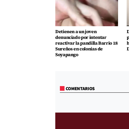
Detienen a un joven
D
denunciado por intentar
p
reactivar la pandilla Barrio 18
h
Sureños en colonias de
D
Soyapango
COMENTARIOS