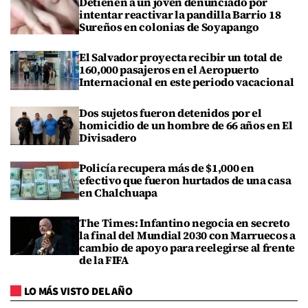
Detienen a un joven denunciado por
intentar reactivar la pandilla Barrio 18
Sureños en colonias de Soyapango
El Salvador proyecta recibir un total de
160,000 pasajeros en el Aeropuerto
Internacional en este periodo vacacional
Dos sujetos fueron detenidos por el
homicidio de un hombre de 66 años en El
Divisadero
Policía recupera más de $1,000 en
efectivo que fueron hurtados de una casa
en Chalchuapa
The Times: Infantino negocia en secreto
la final del Mundial 2030 con Marruecos a
cambio de apoyo para reelegirse al frente
de la FIFA
LO MÁS VISTO DEL AÑO