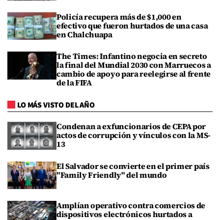
Policía recupera más de $1,000 en
efectivo que fueron hurtados de una casa
en Chalchuapa
The Times: Infantino negocia en secreto
la final del Mundial 2030 con Marruecos a
cambio de apoyo para reelegirse al frente
de la FIFA
LO MÁS VISTO DEL AÑO
Condenan a exfuncionarios de CEPA por
actos de corrupción y vínculos con la MS-
13
El Salvador se convierte en el primer país
"Family Friendly" del mundo
Amplían operativo contra comercios de
dispositivos electrónicos hurtados a