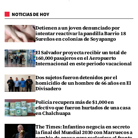
NOTICIAS DE HOY
Detienen a un joven denunciado por
intentar reactivar la pandilla Barrio 18
Sureños en colonias de Soyapango
El Salvador proyecta recibir un total de
160,000 pasajeros en el Aeropuerto
Internacional en este periodo vacacional
Dos sujetos fueron detenidos por el
homicidio de un hombre de 66 años en El
Divisadero
Policía recupera más de $1,000 en
efectivo que fueron hurtados de una casa
en Chalchuapa
The Times: Infantino negocia en secreto
la final del Mundial 2030 con Marruecos a
cambio de apoyo para reelegirse al frente