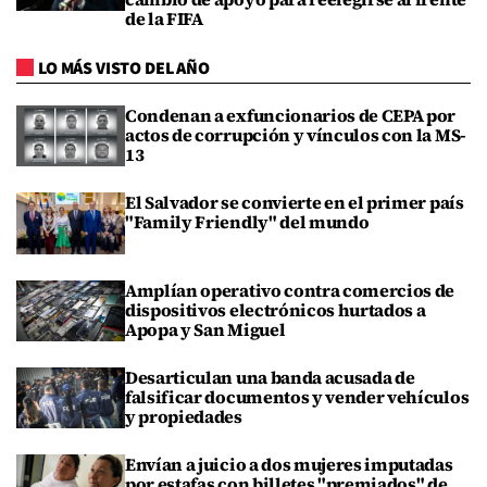
de la FIFA
LO MÁS VISTO DEL AÑO
Condenan a exfuncionarios de CEPA por
actos de corrupción y vínculos con la MS-
13
El Salvador se convierte en el primer país
"Family Friendly" del mundo
Amplían operativo contra comercios de
dispositivos electrónicos hurtados a
Apopa y San Miguel
Desarticulan una banda acusada de
falsificar documentos y vender vehículos
y propiedades
Envían a juicio a dos mujeres imputadas
por estafas con billetes "premiados" de