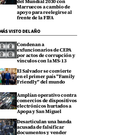
del Mundial 2030 con
Marruecos a cambio de
apoyo para reelegirse al
frente de la FIFA
MÁS VISTO DEL AÑO
Condenan a
exfuncionarios de CEPA
por actos de corrupción y
vínculos con la MS-13
El Salvador se convierte
en el primer país "Family
Friendly" del mundo
Amplían operativo contra
comercios de dispositivos
electrónicos hurtados a
Apopa y San Miguel
Desarticulan una banda
acusada de falsificar
documentos y vender