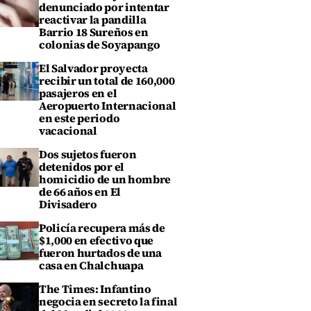
denunciado por intentar
reactivar la pandilla
Barrio 18 Sureños en
colonias de Soyapango
El Salvador proyecta
recibir un total de 160,000
pasajeros en el
Aeropuerto Internacional
en este periodo
vacacional
Dos sujetos fueron
detenidos por el
homicidio de un hombre
de 66 años en El
Divisadero
Policía recupera más de
$1,000 en efectivo que
fueron hurtados de una
casa en Chalchuapa
The Times: Infantino
negocia en secreto la final