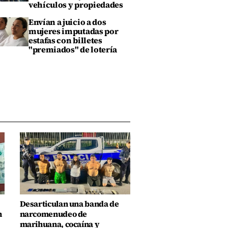
vehículos y propiedades
Envían a juicio a dos
mujeres imputadas por
estafas con billetes
"premiados" de lotería
Desarticulan una banda de
n
narcomenudeo de
marihuana, cocaína y