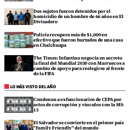
Dos sujetos fueron detenidos por el
homicidio de un hombre de 66 años en El
Divisadero
Policía recupera más de $1,000 en
efectivo que fueron hurtados de una casa
en Chalchuapa
The Times: Infantino negocia en secreto
la final del Mundial 2030 con Marruecos a
cambio de apoyo para reelegirse al frente
de la FIFA
LO MÁS VISTO DEL AÑO
Condenan a exfuncionarios de CEPA por
actos de corrupción y vínculos con la MS-
13
El Salvador se convierte en el primer país
"Family Friendly" del mundo