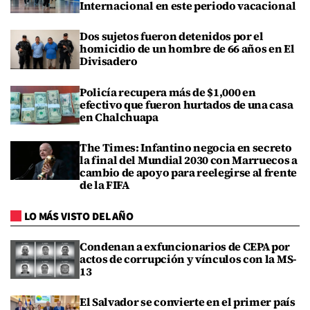
Internacional en este periodo vacacional
Dos sujetos fueron detenidos por el
homicidio de un hombre de 66 años en El
Divisadero
Policía recupera más de $1,000 en
efectivo que fueron hurtados de una casa
en Chalchuapa
The Times: Infantino negocia en secreto
la final del Mundial 2030 con Marruecos a
cambio de apoyo para reelegirse al frente
de la FIFA
LO MÁS VISTO DEL AÑO
Condenan a exfuncionarios de CEPA por
actos de corrupción y vínculos con la MS-
13
El Salvador se convierte en el primer país