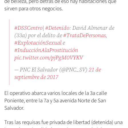
de belleza, pero detrás de eso hay habitaciones que
sirven para otros negocios.
#DSSCentro
|
#Detenido
: David Almenar de
(33a) por el delito de
#TrataDePersonas
,
#ExplotaciónSexual
e
#InducciónAlaProstitución
pic.twitter.com/pjPgM0VYKV
— PNC El Salvador (@PNC_SV)
21 de
septiembre de 2017
El operativo abarca varios locales de la 3a calle
Poniente, entre la 7a y 5a avenida Norte de San
Salvador.
Tras las requisas fue privada de libertad (detenida) una