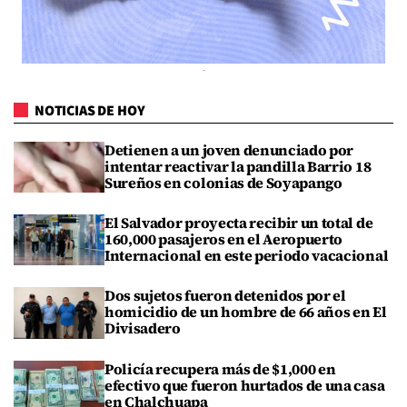
NOTICIAS DE HOY
Detienen a un joven denunciado por
intentar reactivar la pandilla Barrio 18
Sureños en colonias de Soyapango
El Salvador proyecta recibir un total de
160,000 pasajeros en el Aeropuerto
Internacional en este periodo vacacional
Dos sujetos fueron detenidos por el
homicidio de un hombre de 66 años en El
Divisadero
Policía recupera más de $1,000 en
efectivo que fueron hurtados de una casa
en Chalchuapa