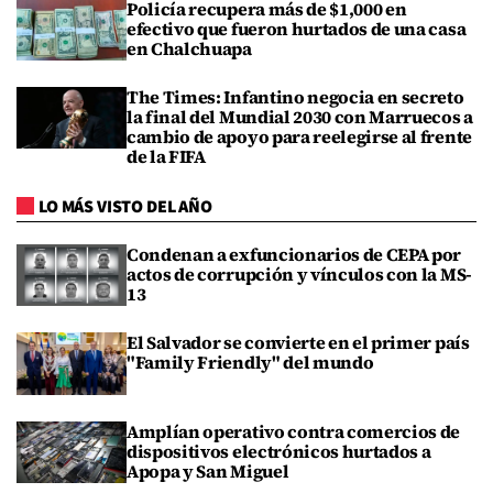
Policía recupera más de $1,000 en
efectivo que fueron hurtados de una casa
en Chalchuapa
The Times: Infantino negocia en secreto
la final del Mundial 2030 con Marruecos a
cambio de apoyo para reelegirse al frente
de la FIFA
LO MÁS VISTO DEL AÑO
Condenan a exfuncionarios de CEPA por
actos de corrupción y vínculos con la MS-
13
El Salvador se convierte en el primer país
"Family Friendly" del mundo
Amplían operativo contra comercios de
dispositivos electrónicos hurtados a
Apopa y San Miguel