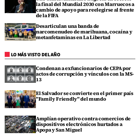
la final del Mundial 2030 con Marruecos a
cambio de apoyo para reelegirse al frente
de la FIFA
Desarticulan una banda de
narcomenudeo de marihuana, cocaína y
metanfetaminas en La Libertad
LO MÁS VISTO DEL AÑO
Condenan a exfuncionarios de CEPA por
actos de corrupción y vínculos con la MS-
13
El Salvador se convierte en el primer país
"Family Friendly" del mundo
Amplían operativo contra comercios de
dispositivos electrónicos hurtados a
Apopa y San Miguel