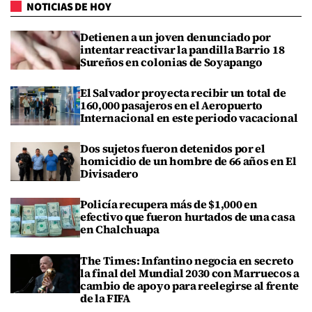
NOTICIAS DE HOY
Detienen a un joven denunciado por
intentar reactivar la pandilla Barrio 18
Sureños en colonias de Soyapango
El Salvador proyecta recibir un total de
160,000 pasajeros en el Aeropuerto
Internacional en este periodo vacacional
Dos sujetos fueron detenidos por el
homicidio de un hombre de 66 años en El
Divisadero
Policía recupera más de $1,000 en
efectivo que fueron hurtados de una casa
en Chalchuapa
The Times: Infantino negocia en secreto
la final del Mundial 2030 con Marruecos a
cambio de apoyo para reelegirse al frente
de la FIFA