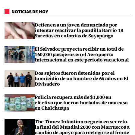
NOTICIAS DE HOY
Detienen a un joven denunciado por
intentar reactivar la pandilla Barrio 18
Sureños en colonias de Soyapango
El Salvador proyecta recibir un total de
160,000 pasajeros en el Aeropuerto
Internacional en este periodo vacacional
Dos sujetos fueron detenidos por el
homicidio de un hombre de 66 años en El
Divisadero
Policía recupera más de $1,000 en
efectivo que fueron hurtados de una casa
en Chalchuapa
The Times: Infantino negocia en secreto
la final del Mundial 2030 con Marruecos a
cambio de apoyo para reelegirse al frente