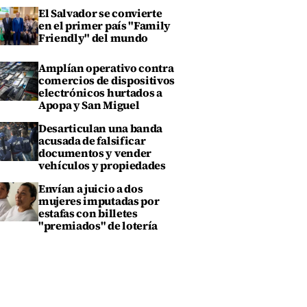
El Salvador se convierte
en el primer país "Family
Friendly" del mundo
Amplían operativo contra
comercios de dispositivos
electrónicos hurtados a
Apopa y San Miguel
Desarticulan una banda
acusada de falsificar
documentos y vender
vehículos y propiedades
Envían a juicio a dos
mujeres imputadas por
estafas con billetes
"premiados" de lotería