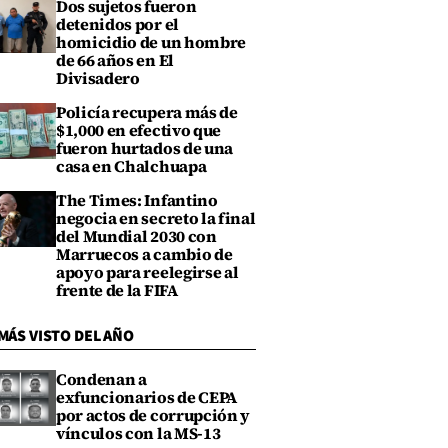
Dos sujetos fueron
detenidos por el
homicidio de un hombre
de 66 años en El
Divisadero
Policía recupera más de
$1,000 en efectivo que
fueron hurtados de una
casa en Chalchuapa
The Times: Infantino
negocia en secreto la final
del Mundial 2030 con
Marruecos a cambio de
apoyo para reelegirse al
frente de la FIFA
MÁS VISTO DEL AÑO
Condenan a
exfuncionarios de CEPA
por actos de corrupción y
vínculos con la MS-13