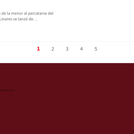
s de la menor al percatarse del
 Linares se lanzó de…
1
2
3
4
5