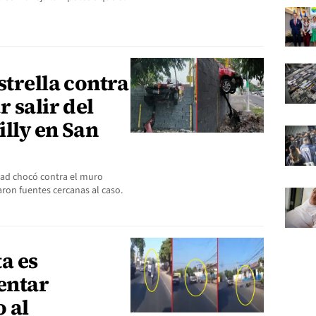
strella contra
 salir del
lly en San
dad chocó contra el muro
aron fuentes cercanas al caso.
a es
entar
o al