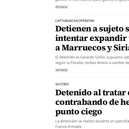
25/10/22
CAPTURADO EN OPERATIVO
Detienen a sujeto 
intentar expandir
a Marruecos y Siri
El detenido es Gerardo Girón, supuesto cabe
según la Fiscalía, recibía dinero a cambio
18/10/22
SUCESOS
Detenido al tratar
contrabando de he
punto ciego
La detención se realizó durante un patrulla
Fuerza Armada.