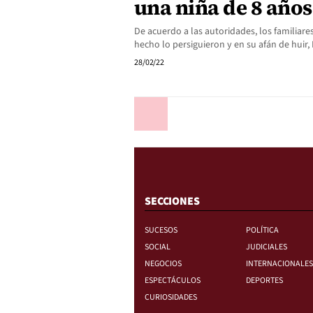
una niña de 8 años
De acuerdo a las autoridades, los familiare
hecho lo persiguieron y en su afán de huir,
28/02/22
Anterior
SECCIONES
SUCESOS
POLÍTICA
SOCIAL
JUDICIALES
NEGOCIOS
INTERNACIONALES
ESPECTÁCULOS
DEPORTES
CURIOSIDADES