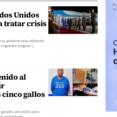
ados Unidos
 tratar crisis
 su gobierno esta utilizando
 migración irregular y
nido al
ir
 cinco gallos
 ganado, seis anillos para
ntes protectores…