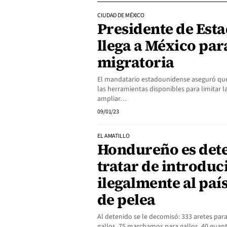
CIUDAD DE MÉXICO
Presidente de Est
llega a México para
migratoria
El mandatario estadounidense aseguró que
las herramientas disponibles para limitar la
ampliar…
09/01/23
EL AMATILLO
Hondureño es dete
tratar de introduc
ilegalmente al país
de pelea
Al detenido se le decomisó: 333 aretes para
gallos, 75 marchamos para gallos, 40 gua