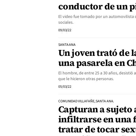
conductor de un p
El video fue tomado por un automovilista 
sociales.
09/03/22
SANTA ANA
Un joven trató de 
una pasarela en C
El hombre, de entre 25 a 30 años, desistió 
que le hicieron otras personas.
05/03/22
COMUNIDAD VILLAFAÑE, SANTA ANA.
Capturan a sujeto
infiltrarse en una 
tratar de tocar se