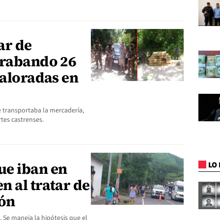
ar de
trabando 26
valoradas en
e transportaba la mercadería,
rtes castrenses.
ue iban en
LO 
 al tratar de
tón
 Se maneja la hipótesis que el