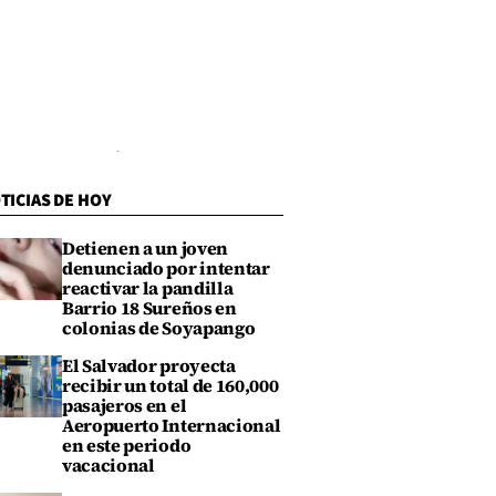
TICIAS DE HOY
Detienen a un joven
denunciado por intentar
reactivar la pandilla
Barrio 18 Sureños en
colonias de Soyapango
El Salvador proyecta
recibir un total de 160,000
pasajeros en el
Aeropuerto Internacional
en este periodo
vacacional