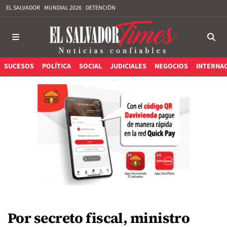
EL SALVADOR
MUNDIAL 2026
DETENCIÓN
SUCESOS
POLÍTICA
SOCIAL
JUDICIALES
NEGOCIOS
INTERNA
Por secreto fiscal, ministro