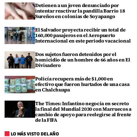
Detienen a un joven denunciado por
intentar reactivar la pandilla Barrio 18
Sureños en colonias de Soyapango
El Salvador proyecta recibir un total de
160,000 pasajeros en el Aeropuerto
Internacional en este periodo vacacional
Dos sujetos fueron detenidos por el
homicidio de un hombre de 66 años en El
Divisadero
Policía recupera más de $1,000 en
efectivo que fueron hurtados de una casa
en Chalchuapa
The Times: Infantino negocia en secreto
la final del Mundial 2030 con Marruecos a
cambio de apoyo para reelegirse al frente
de la FIFA
LO MÁS VISTO DEL AÑO