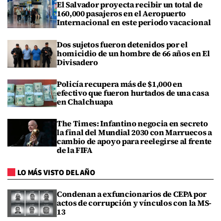
El Salvador proyecta recibir un total de
160,000 pasajeros en el Aeropuerto
Internacional en este periodo vacacional
Dos sujetos fueron detenidos por el
homicidio de un hombre de 66 años en El
Divisadero
Policía recupera más de $1,000 en
efectivo que fueron hurtados de una casa
en Chalchuapa
The Times: Infantino negocia en secreto
la final del Mundial 2030 con Marruecos a
cambio de apoyo para reelegirse al frente
de la FIFA
LO MÁS VISTO DEL AÑO
Condenan a exfuncionarios de CEPA por
actos de corrupción y vínculos con la MS-
13