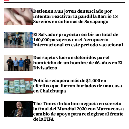
Detienen a un joven denunciado por
intentar reactivar la pandilla Barrio 18
Sureños en colonias de Soyapango
El Salvador proyecta recibir un total de
160,000 pasajeros en el Aeropuerto
Internacional en este periodo vacacional
Dos sujetos fueron detenidos por el
homicidio de un hombre de 66 años en El
Divisadero
Policía recupera más de $1,000 en
efectivo que fueron hurtados de una casa
en Chalchuapa
The Times: Infantino negocia en secreto
la final del Mundial 2030 con Marruecos a
cambio de apoyo para reelegirse al frente
de la FIFA