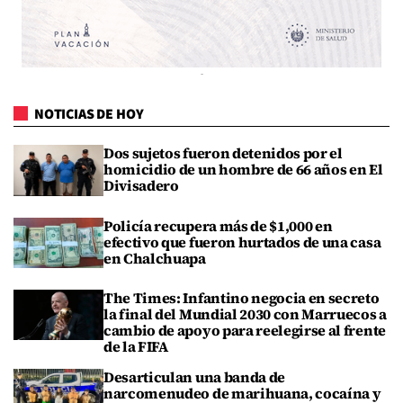
NOTICIAS DE HOY
Dos sujetos fueron detenidos por el
homicidio de un hombre de 66 años en El
Divisadero
Policía recupera más de $1,000 en
efectivo que fueron hurtados de una casa
en Chalchuapa
The Times: Infantino negocia en secreto
la final del Mundial 2030 con Marruecos a
cambio de apoyo para reelegirse al frente
de la FIFA
Desarticulan una banda de
narcomenudeo de marihuana, cocaína y