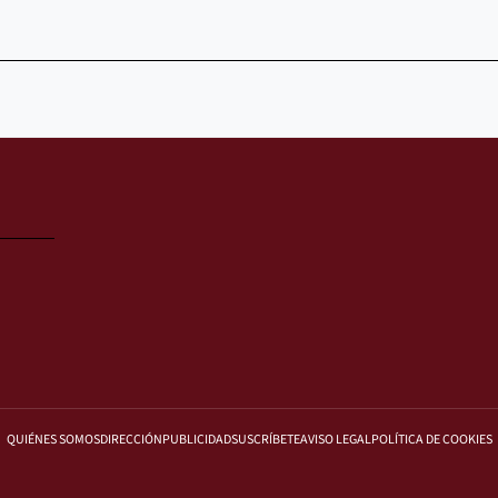
QUIÉNES SOMOS
DIRECCIÓN
PUBLICIDAD
SUSCRÍBETE
AVISO LEGAL
POLÍTICA DE COOKIES