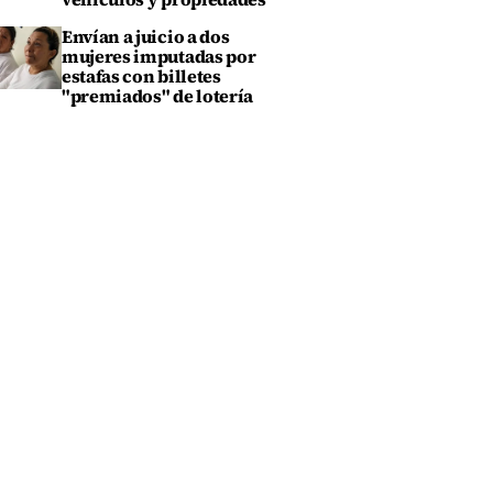
Envían a juicio a dos
mujeres imputadas por
estafas con billetes
"premiados" de lotería