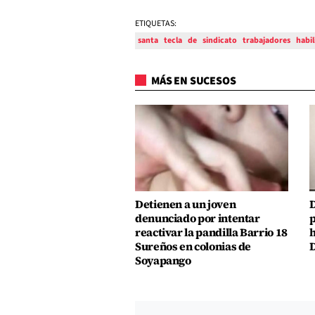
ETIQUETAS:
santa
tecla
de
sindicato
trabajadores
habil
MÁS EN SUCESOS
Detienen a un joven
D
denunciado por intentar
p
reactivar la pandilla Barrio 18
h
Sureños en colonias de
D
Soyapango