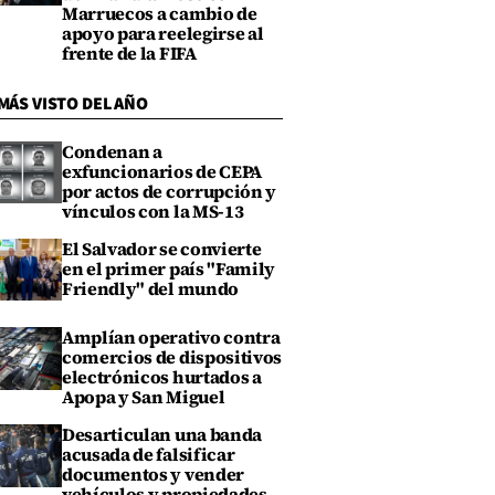
Marruecos a cambio de
apoyo para reelegirse al
frente de la FIFA
MÁS VISTO DEL AÑO
Condenan a
exfuncionarios de CEPA
por actos de corrupción y
vínculos con la MS-13
El Salvador se convierte
en el primer país "Family
Friendly" del mundo
Amplían operativo contra
comercios de dispositivos
electrónicos hurtados a
Apopa y San Miguel
Desarticulan una banda
acusada de falsificar
documentos y vender
vehículos y propiedades