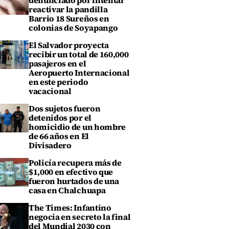
denunciado por intentar
reactivar la pandilla
Barrio 18 Sureños en
colonias de Soyapango
El Salvador proyecta
recibir un total de 160,000
pasajeros en el
Aeropuerto Internacional
en este periodo
vacacional
Dos sujetos fueron
detenidos por el
homicidio de un hombre
de 66 años en El
Divisadero
Policía recupera más de
$1,000 en efectivo que
fueron hurtados de una
casa en Chalchuapa
The Times: Infantino
negocia en secreto la final
del Mundial 2030 con