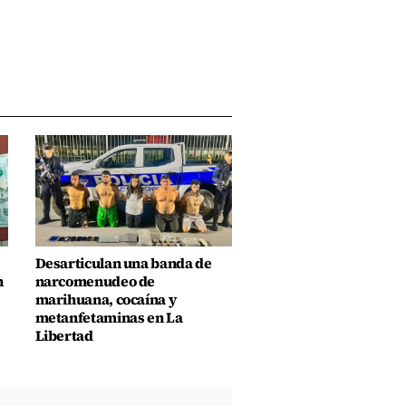
Desarticulan una banda de
n
narcomenudeo de
marihuana, cocaína y
metanfetaminas en La
Libertad