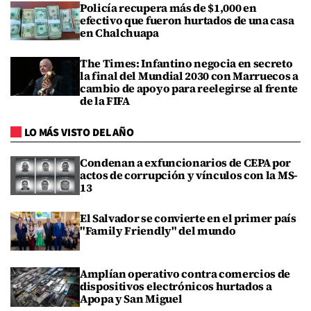
Policía recupera más de $1,000 en
efectivo que fueron hurtados de una casa
en Chalchuapa
The Times: Infantino negocia en secreto
la final del Mundial 2030 con Marruecos a
cambio de apoyo para reelegirse al frente
de la FIFA
LO MÁS VISTO DEL AÑO
Condenan a exfuncionarios de CEPA por
actos de corrupción y vínculos con la MS-
13
El Salvador se convierte en el primer país
"Family Friendly" del mundo
Amplían operativo contra comercios de
dispositivos electrónicos hurtados a
Apopa y San Miguel