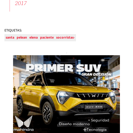
2017
ETIQUETAS:
santa
pelean
elena
paciente
socorristas-