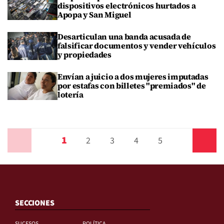
dispositivos electrónicos hurtados a
Apopa y San Miguel
Desarticulan una banda acusada de
falsificar documentos y vender vehículos
y propiedades
Envían a juicio a dos mujeres imputadas
por estafas con billetes "premiados" de
lotería
1
Anterior
2
3
4
5
Siguiente
SECCIONES
SUCESOS
POLÍTICA