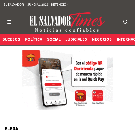
EL SALVADOR
MUNDIAL 2026
DETENCIÓN
SUCESOS
POLÍTICA
SOCIAL
JUDICIALES
NEGOCIOS
INTERNA
ELENA