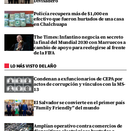
Divisadero
Policía recupera más de $1,000 en
efectivo que fueron hurtados de una casa
en Chalchuapa
The Times: Infantino negocia en secreto
la final del Mundial 2030 con Marruecos a
cambio de apoyo para reelegirse al frente
de la FIFA
LO MÁS VISTO DEL AÑO
Condenan a exfuncionarios de CEPA por
actos de corrupción y vínculos con la MS-
13
El Salvador se convierte en el primer país
"Family Friendly" del mundo
Amplían operativo contra comercios de
dispositivos electrónicos hurtados a