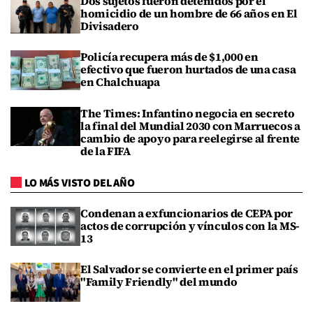
Dos sujetos fueron detenidos por el
homicidio de un hombre de 66 años en El
Divisadero
Policía recupera más de $1,000 en
efectivo que fueron hurtados de una casa
en Chalchuapa
The Times: Infantino negocia en secreto
la final del Mundial 2030 con Marruecos a
cambio de apoyo para reelegirse al frente
de la FIFA
LO MÁS VISTO DEL AÑO
Condenan a exfuncionarios de CEPA por
actos de corrupción y vínculos con la MS-
13
El Salvador se convierte en el primer país
"Family Friendly" del mundo