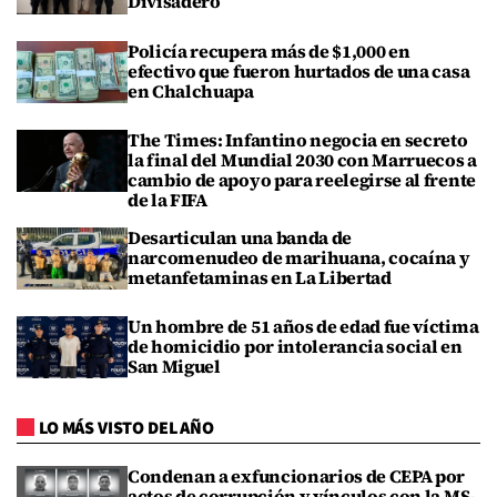
Divisadero
Policía recupera más de $1,000 en
efectivo que fueron hurtados de una casa
en Chalchuapa
The Times: Infantino negocia en secreto
la final del Mundial 2030 con Marruecos a
cambio de apoyo para reelegirse al frente
de la FIFA
Desarticulan una banda de
narcomenudeo de marihuana, cocaína y
metanfetaminas en La Libertad
Un hombre de 51 años de edad fue víctima
de homicidio por intolerancia social en
San Miguel
LO MÁS VISTO DEL AÑO
Condenan a exfuncionarios de CEPA por
actos de corrupción y vínculos con la MS-