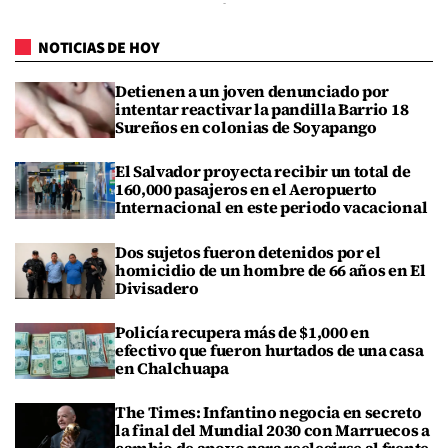
NOTICIAS DE HOY
Detienen a un joven denunciado por
intentar reactivar la pandilla Barrio 18
Sureños en colonias de Soyapango
El Salvador proyecta recibir un total de
160,000 pasajeros en el Aeropuerto
Internacional en este periodo vacacional
Dos sujetos fueron detenidos por el
homicidio de un hombre de 66 años en El
Divisadero
Policía recupera más de $1,000 en
efectivo que fueron hurtados de una casa
en Chalchuapa
The Times: Infantino negocia en secreto
la final del Mundial 2030 con Marruecos a