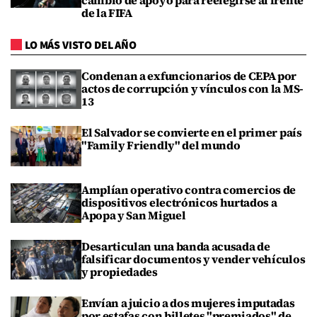
cambio de apoyo para reelegirse al frente
de la FIFA
LO MÁS VISTO DEL AÑO
Condenan a exfuncionarios de CEPA por
actos de corrupción y vínculos con la MS-
13
El Salvador se convierte en el primer país
"Family Friendly" del mundo
Amplían operativo contra comercios de
dispositivos electrónicos hurtados a
Apopa y San Miguel
Desarticulan una banda acusada de
falsificar documentos y vender vehículos
y propiedades
Envían a juicio a dos mujeres imputadas
por estafas con billetes "premiados" de