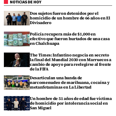
NOTICIAS DE HOY
Dos sujetos fueron detenidos por el
homicidio de un hombre de 66 años en El
Divisadero
Policía recupera más de $1,000 en
efectivo que fueron hurtados de una casa
en Chalchuapa
The Times: Infantino negocia en secreto
la final del Mundial 2030 con Marruecos a
cambio de apoyo para reelegirse al frente
de la FIFA
Desarticulan una banda de
narcomenudeo de marihuana, cocaína y
metanfetaminas en La Libertad
Un hombre de 51 años de edad fue víctima
de homicidio por intolerancia social en
San Miguel