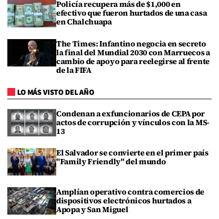
Policía recupera más de $1,000 en
efectivo que fueron hurtados de una casa
en Chalchuapa
The Times: Infantino negocia en secreto
la final del Mundial 2030 con Marruecos a
cambio de apoyo para reelegirse al frente
de la FIFA
LO MÁS VISTO DEL AÑO
Condenan a exfuncionarios de CEPA por
actos de corrupción y vínculos con la MS-
13
El Salvador se convierte en el primer país
"Family Friendly" del mundo
Amplían operativo contra comercios de
dispositivos electrónicos hurtados a
Apopa y San Miguel