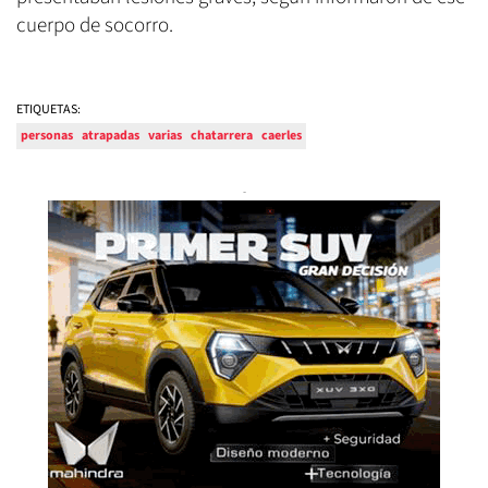
cuerpo de socorro.
ETIQUETAS:
personas
atrapadas
varias
chatarrera
caerles