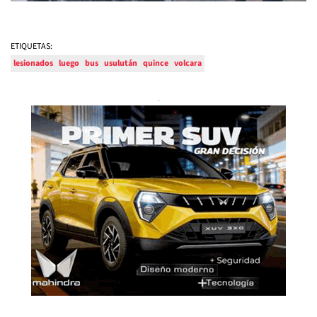
ETIQUETAS:
lesionados
luego
bus
usulután
quince
volcara